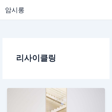
콘
암시롱
텐
츠
로
건
너
뛰
기
리사이클링