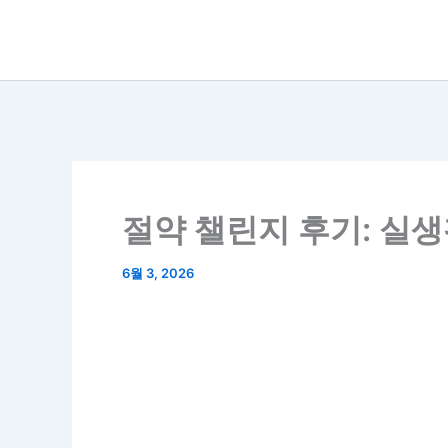
콘
텐
츠
로
건
너
뛰
절약 챌린지 후기: 실
기
6월 3, 2026