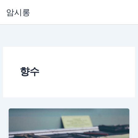
콘
암시롱
텐
츠
로
건
너
뛰
기
향수