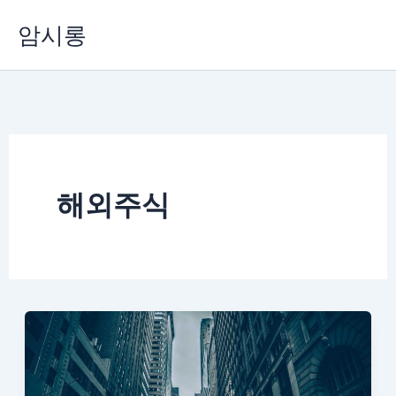
콘
암시롱
텐
츠
로
건
너
뛰
기
해외주식