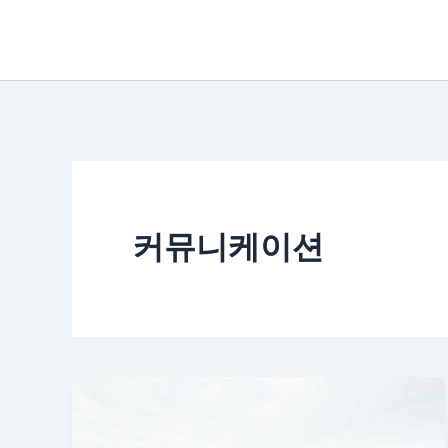
콘
텐
츠
로
건
너
뛰
커뮤니케이션
기