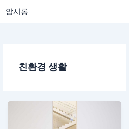
콘
암시롱
텐
츠
로
건
너
뛰
기
친환경 생활