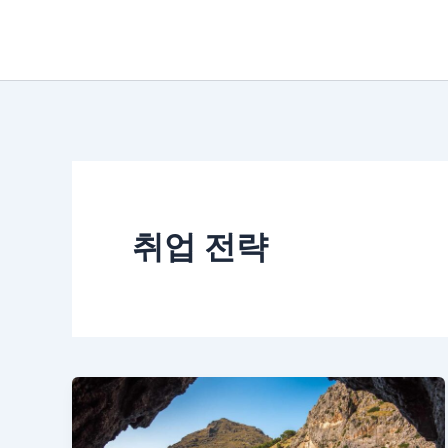
콘
텐
츠
로
건
너
뛰
취업 전략
기