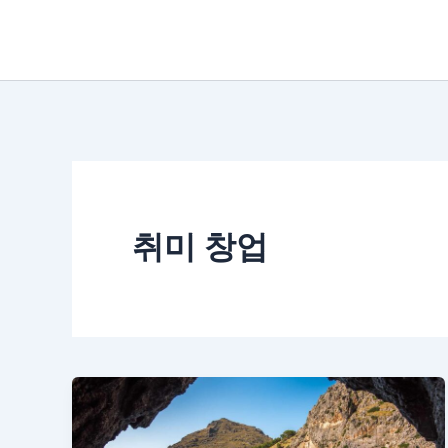
콘
텐
츠
로
건
너
뛰
취미 창업
기