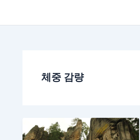
콘
텐
츠
로
건
너
뛰
체중 감량
기