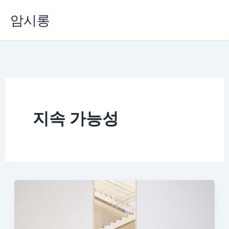
콘
암시롱
텐
츠
로
건
너
뛰
기
지속 가능성