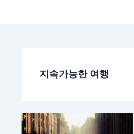
콘
텐
츠
로
건
너
뛰
지속가능한 여행
기