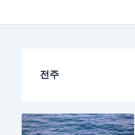
콘
텐
츠
로
건
너
뛰
전주
기