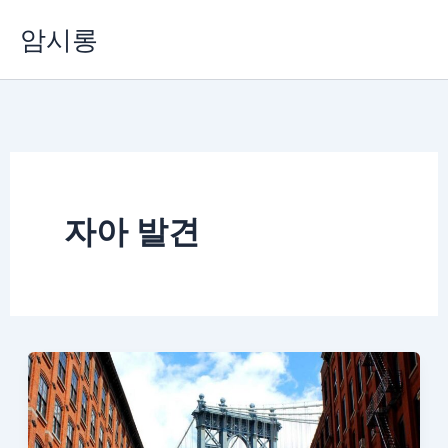
콘
암시롱
텐
츠
로
건
너
뛰
기
자아 발견