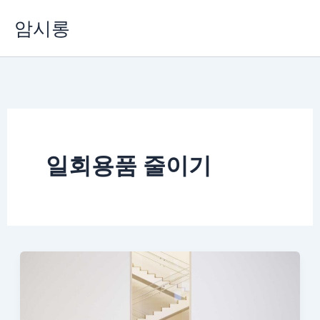
콘
암시롱
텐
츠
로
건
너
뛰
기
일회용품 줄이기