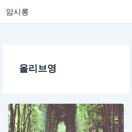
콘
암시롱
텐
츠
로
건
너
뛰
기
올리브영