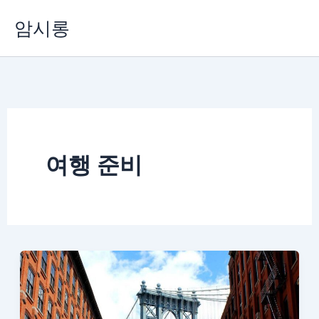
콘
암시롱
텐
츠
로
건
너
뛰
기
여행 준비