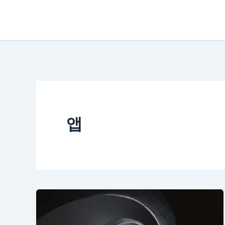
콘
텐
츠
로
건
너
뛰
앱
기