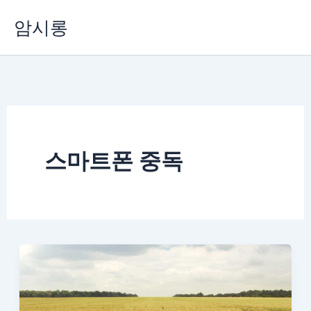
콘
암시롱
텐
츠
로
건
너
뛰
기
스마트폰 중독