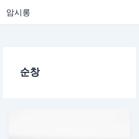
콘
암시롱
텐
츠
로
건
너
뛰
기
순창