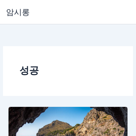
콘
암시롱
텐
츠
로
건
너
뛰
기
성공