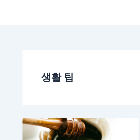
콘
텐
츠
로
건
너
뛰
생활 팁
기