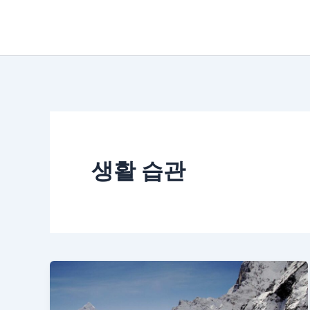
콘
텐
츠
로
건
너
뛰
생활 습관
기