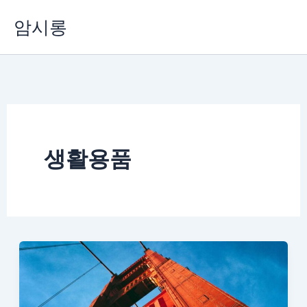
콘
암시롱
텐
츠
로
건
너
뛰
기
생활용품