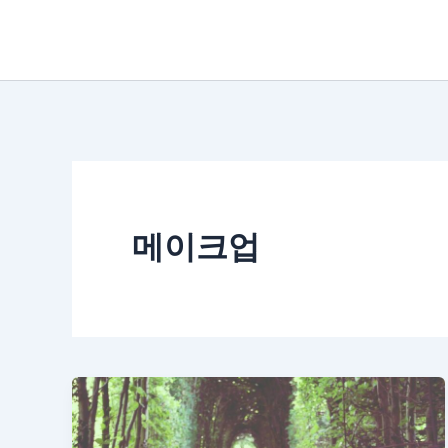
콘
텐
츠
로
건
너
뛰
메이크업
기