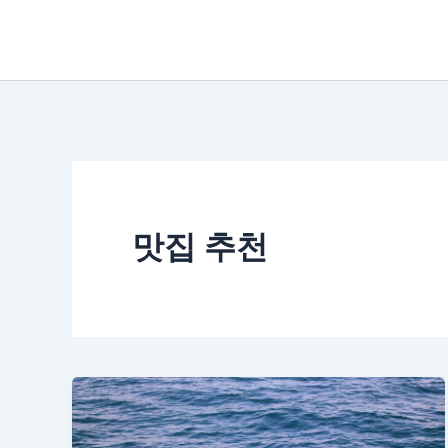
콘
텐
츠
로
건
너
뛰
맛집 추천
기