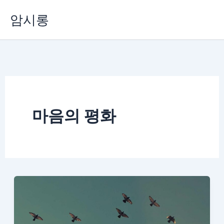
콘
암시롱
텐
츠
로
건
너
뛰
기
마음의 평화