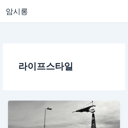
콘
암시롱
텐
츠
로
건
너
뛰
기
라이프스타일