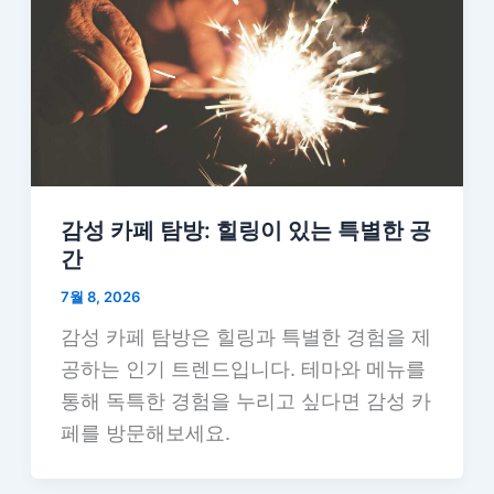
감성 카페 탐방: 힐링이 있는 특별한 공
간
7월 8, 2026
감성 카페 탐방은 힐링과 특별한 경험을 제
공하는 인기 트렌드입니다. 테마와 메뉴를
통해 독특한 경험을 누리고 싶다면 감성 카
페를 방문해보세요.