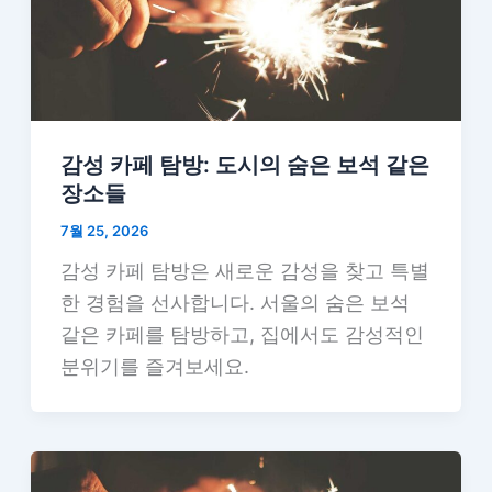
감성 카페 탐방: 도시의 숨은 보석 같은
장소들
7월 25, 2026
감성 카페 탐방은 새로운 감성을 찾고 특별
한 경험을 선사합니다. 서울의 숨은 보석
같은 카페를 탐방하고, 집에서도 감성적인
분위기를 즐겨보세요.