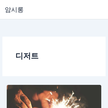
콘
암시롱
텐
츠
로
건
너
뛰
기
디저트