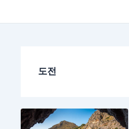
콘
텐
츠
로
건
너
뛰
도전
기