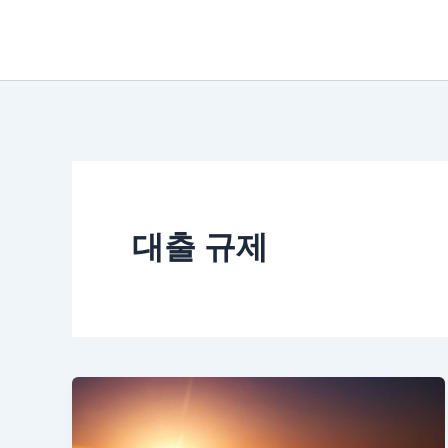
콘
텐
츠
로
건
너
뛰
대출 규제
기