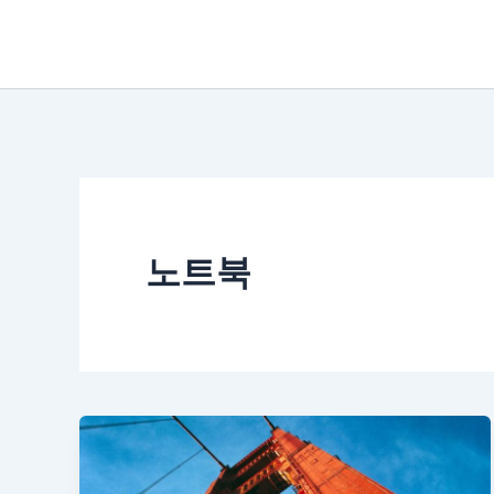
콘
텐
츠
로
건
너
뛰
노트북
기