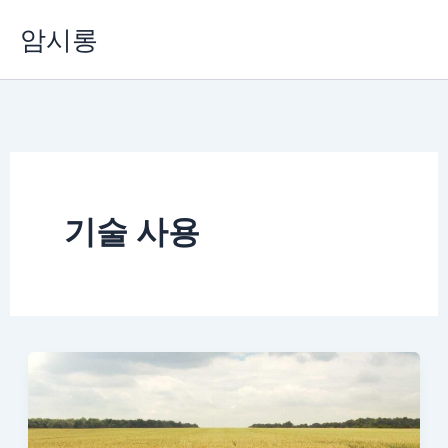
콘
암시롱
텐
츠
로
건
너
뛰
기
기술 사용