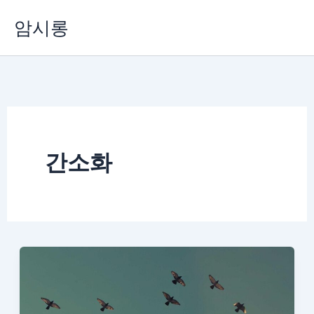
콘
암시롱
텐
츠
로
건
너
뛰
기
간소화