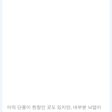
아직 단풍이 한창인 곳도 있지만, 대부분 낙엽이