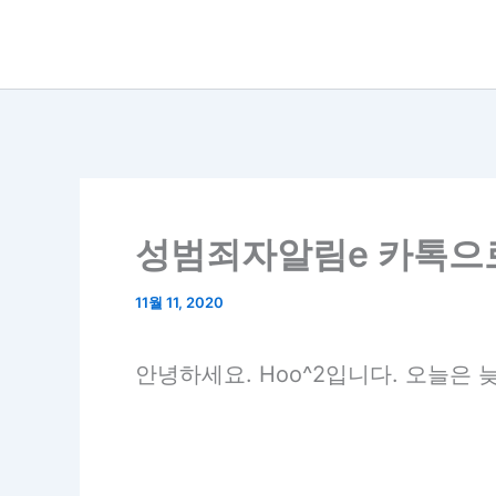
콘
텐
츠
로
건
너
뛰
성범죄자알림e 카톡으
기
11월 11, 2020
안녕하세요. Hoo^2입니다. 오늘은 