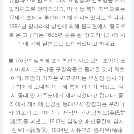
유럽과 스페인으로, 다시 희망봉과 인도양을 거쳐
필리핀으로 전파되었고, 미국 등 북미 지역으로는
17세기 초에 페루인에 의해 전파되었다고 합니다.
1594년 명나라의 상인에 의해 필리핀에서 중국으
로 온 고구마는 1605년 류큐 왕국(오키나와)의 사
신에 의해 일본으로 도입되었다고 하네요.
■ 1763년 일본에 조선통신정사로 갔던 조엄이 쓰
시마에서 고구마를 구황작물로 들여온 것이 최초
이며, 조엄이 가져온 씨고구마는 부산진 첨사 이
응혁에게 보내져 이듬해 봄에 파종이 되었고, 다
시 동래 및 제주도에서 재배되었다고 합니다. 동
래에서 재배에 성공한 동래부사 강필리는 우리나
라 최초의 고구마 전문 서적인 강씨감저보(姜氏甘
藷譜)를 펴냈고, 1813년 김장순과 선종한의 감저
신보(甘藷新譜), 1834년 서유구의 종저보(種藷