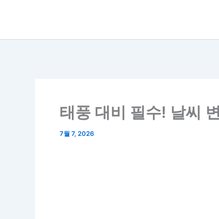
콘
텐
츠
로
건
너
뛰
태풍 대비 필수! 날씨 
기
7월 7, 2026