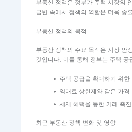
부동산 정책은 정부가 주택 시장의 
급변 속에서 정책의 역할은 더욱 중
부동산 정책의 목적
부동산 정책의 주요 목적은 시장 안
것입니다. 이를 통해 정부는 주택 공
주택 공급을 확대하기 위한 
임대료 상한제와 같은 가격
세제 혜택을 통한 거래 촉진
최근 부동산 정책 변화 및 영향