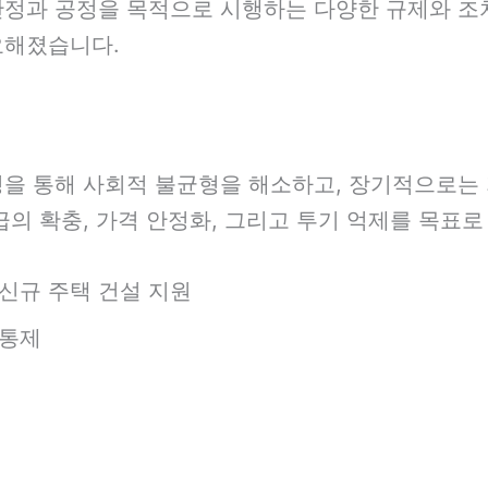
안정과 공정을 목적으로 시행하는 다양한 규제와 조
요해졌습니다.
정을 통해 사회적 불균형을 해소하고, 장기적으로는
급의 확충, 가격 안정화, 그리고 투기 억제를 목표
신규 주택 건설 지원
 통제