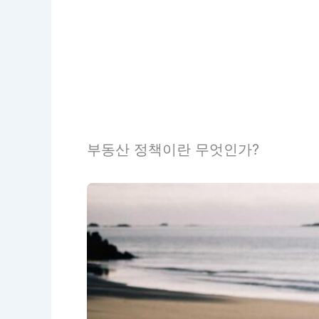
부동산 정책이란 무엇인가?