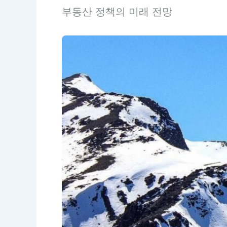
부동산 정책의 미래 전망