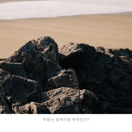
부동산 정책이란 무엇인가?