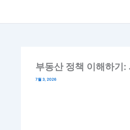
콘
텐
츠
로
건
너
뛰
부동산 정책 이해하기: 
기
7월 3, 2026