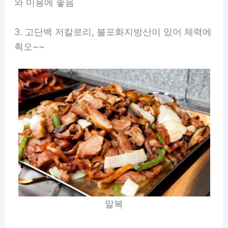
와 미용에 좋음
3. 고단백 저칼로리, 불포화지방산이 있어 체력에
쵝오~~
말복