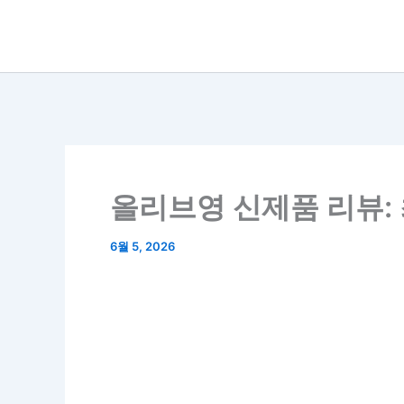
콘
텐
츠
로
건
너
뛰
올리브영 신제품 리뷰:
기
6월 5, 2026