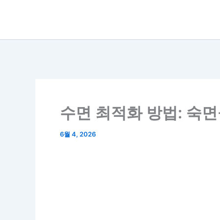
콘
텐
츠
로
건
너
뛰
수면 최적화 방법: 숙면
기
6월 4, 2026