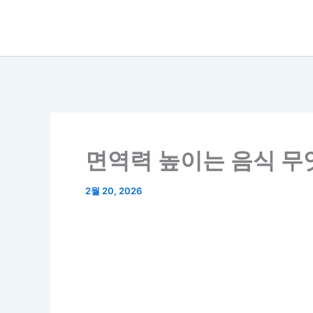
콘
텐
츠
로
건
너
뛰
면역력 높이는 음식 무
기
2월 20, 2026